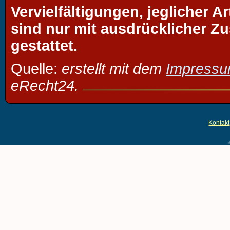
Vervielfältigungen, jeglicher A
sind nur mit ausdrücklicher Z
gestattet.
Quelle:
erstellt mit dem
Impressu
eRecht24.
Kontakt